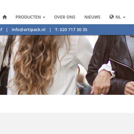
PRODUCTEN
OVER ONS
NIEUWS
NL
f
|
info@artipack.nl
| T: 020 717 30 35