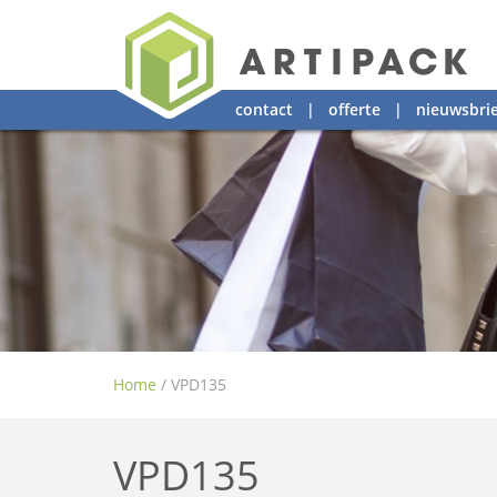
contact
|
offerte
|
nieuwsbrie
Home
/
VPD135
VPD135