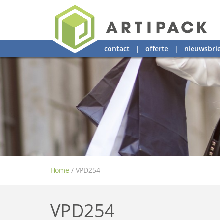
contact
|
offerte
|
nieuwsbrie
Home
/
VPD254
VPD254