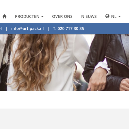
PRODUCTEN
OVER ONS
NIEUWS
NL
f
|
info@artipack.nl
| T: 020 717 30 35