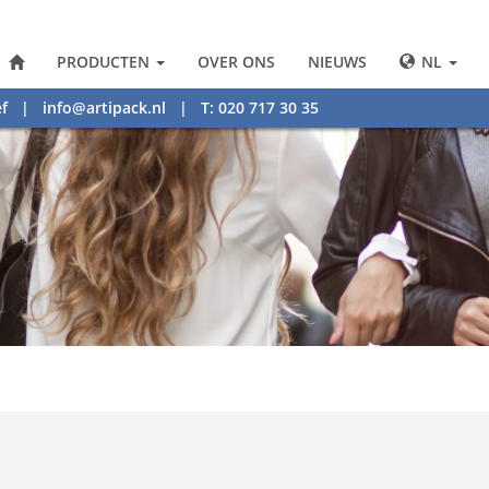
PRODUCTEN
OVER ONS
NIEUWS
NL
f
|
info@artipack.nl
| T: 020 717 30 35