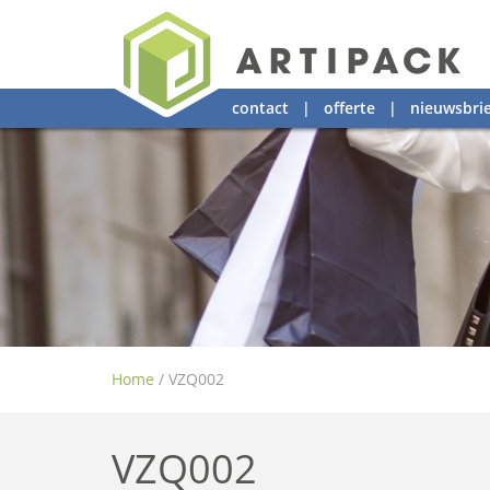
contact
|
offerte
|
nieuwsbrie
Home
/
VZQ002
VZQ002