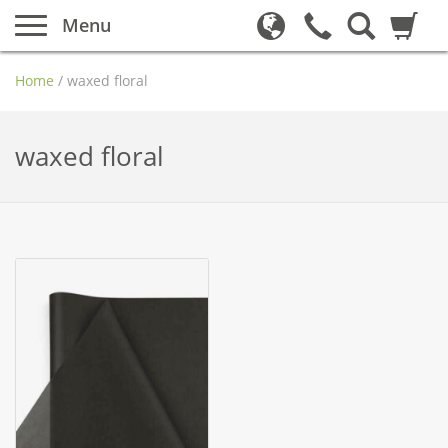
Menu
Home
/
waxed floral
waxed floral