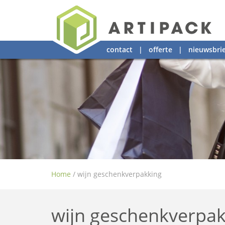
contact
|
offerte
|
nieuwsbrie
Home
/
wijn geschenkverpakking
wijn geschenkverpak