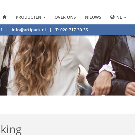
PRODUCTEN
OVER ONS
NIEUWS
NL
f
|
info@artipack.nl
| T: 020 717 30 35
king