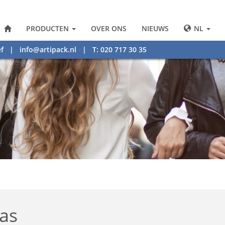
PRODUCTEN
OVER ONS
NIEUWS
NL
f
|
info@artipack.nl
| T: 020 717 30 35
as