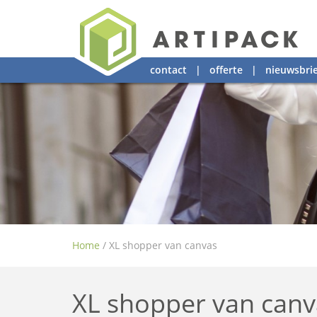
contact
|
offerte
|
nieuwsbrie
Home
/
XL shopper van canvas
XL shopper van canv