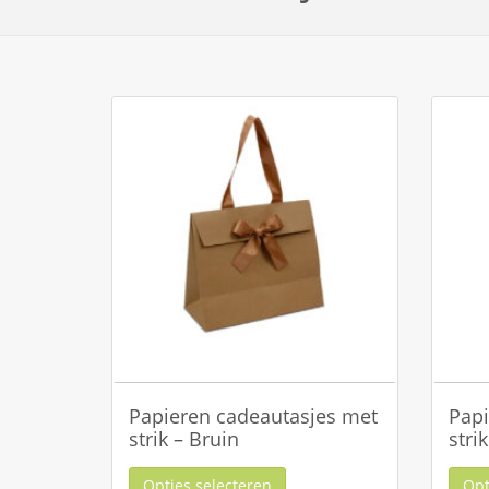
Papieren cadeautasjes met
Papi
strik – Bruin
stri
Opties selecteren
Opt