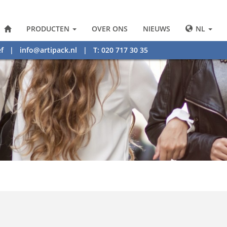
PRODUCTEN
OVER ONS
NIEUWS
NL
f
|
info@artipack.nl
| T: 020 717 30 35