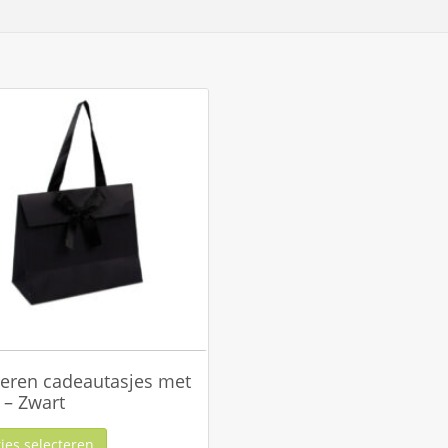
eren cadeautasjes met
k – Zwart
ies selecteren