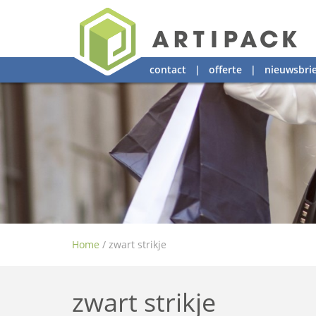
contact
|
offerte
|
nieuwsbrie
Home
/
zwart strikje
zwart strikje