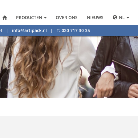
PRODUCTEN
OVER ONS
NIEUWS
NL
f
|
info@artipack.nl
| T: 020 717 30 35