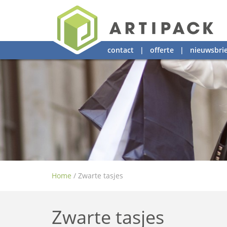
contact
|
offerte
|
nieuwsbrie
Home
/
Zwarte tasjes
Zwarte tasjes