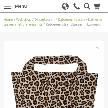
Menu
Home
/
Webshop
/
Draagtassen
/
Katoenen tassen
/
Katoenen
tassen met dierenprints
/
Katoenen strandtassen – Luipaard
🔍