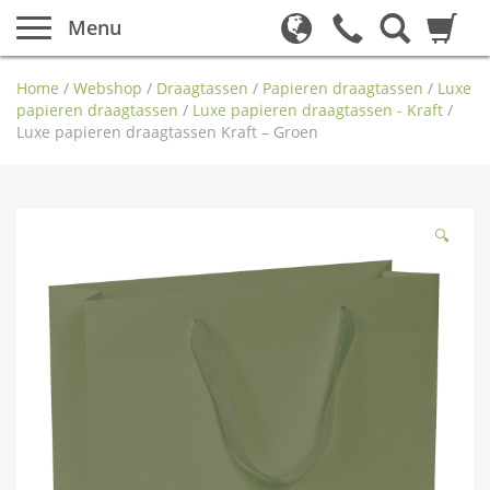
Menu
Home
/
Webshop
/
Draagtassen
/
Papieren draagtassen
/
Luxe
papieren draagtassen
/
Luxe papieren draagtassen - Kraft
/
Luxe papieren draagtassen Kraft – Groen
🔍