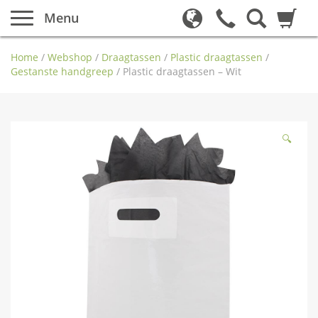
Menu
Home
/
Webshop
/
Draagtassen
/
Plastic draagtassen
/
Gestanste handgreep
/
Plastic draagtassen – Wit
🔍