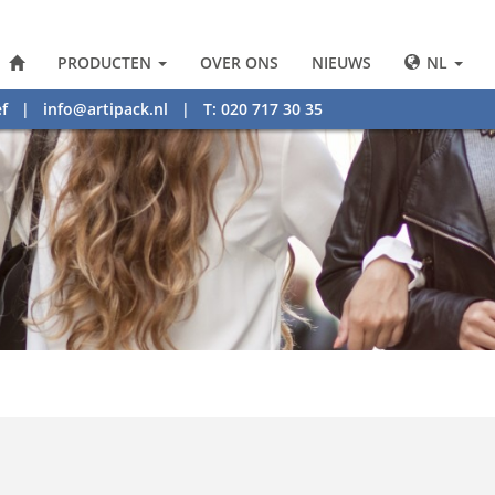
PRODUCTEN
OVER ONS
NIEUWS
NL
f
|
info@artipack.nl
| T: 020 717 30 35