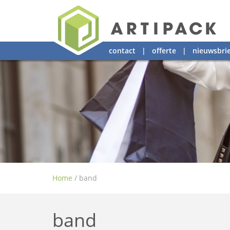
contact
|
offerte
|
nieuwsbrie
Home
/
band
band