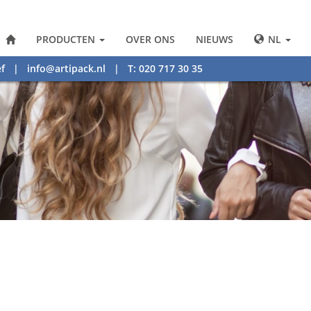
PRODUCTEN
OVER ONS
NIEUWS
NL
f
|
info@artipack.nl
| T: 020 717 30 35