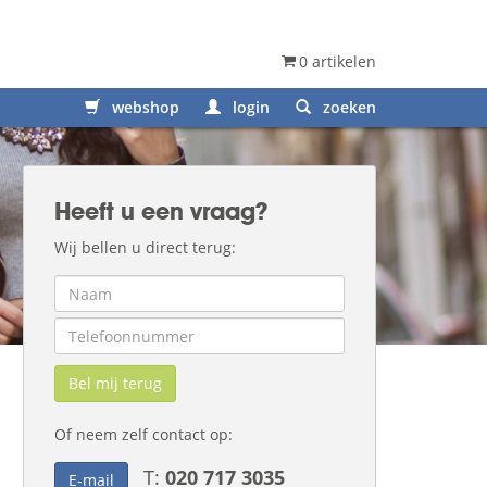
0 artikelen
webshop
login
zoeken
Heeft u een vraag?
Wij bellen u direct terug:
Bel mij terug
Of neem zelf contact op:
T:
020 717 3035
E-mail