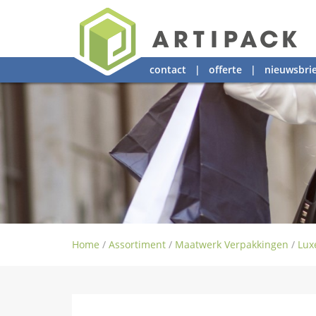
contact
|
offerte
|
nieuwsbrie
Home
/
Assortiment
/
Maatwerk Verpakkingen
/
Lux