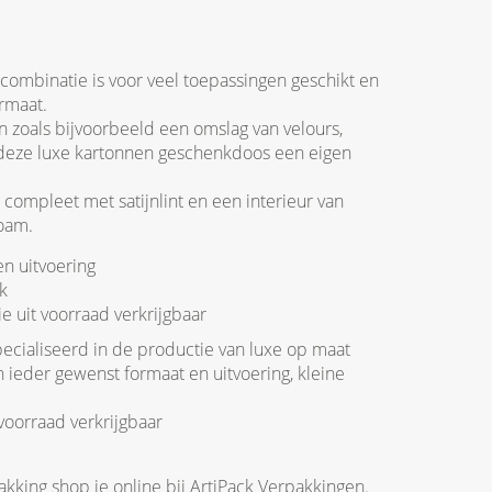
combinatie is voor veel toepassingen geschikt en
rmaat.
 zoals bijvoorbeeld een omslag van velours,
gt deze luxe kartonnen geschenkdoos een eigen
ompleet met satijnlint en een interieur van
foam.
en uitvoering
k
e uit voorraad verkrijgbaar
pecialiseerd in de productie van luxe op maat
ieder gewenst formaat en uitvoering, kleine
 voorraad verkrijgbaar
king shop je online bij ArtiPack Verpakkingen.