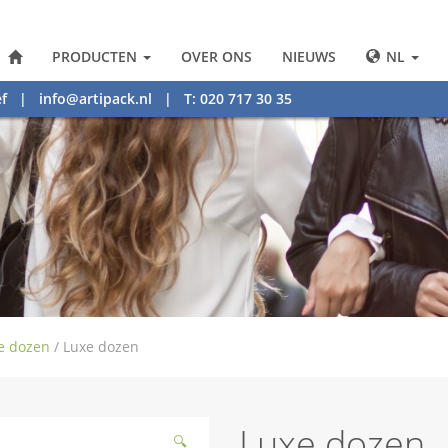
PRODUCTEN
OVER ONS
NIEUWS
NL
f
|
info@artipack.nl
| T: 020 717 30 35
e dozen
/
Luxe dozen
Luxe dozen
🔍