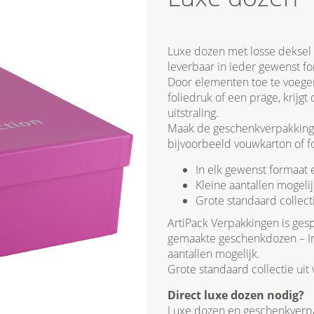
Luxe dozen met losse deksel 
leverbaar in ieder gewenst fo
Door elementen toe te voegen
foliedruk of een präge, krij
uitstraling.
Maak de geschenkverpakking c
bijvoorbeeld vouwkarton of 
In elk gewenst formaat 
Kleine aantallen mogelij
Grote standaard collecti
ArtiPack Verpakkingen is ges
gemaakte geschenkdozen – In 
aantallen mogelijk.
Grote standaard collectie uit
Direct luxe dozen nodig?
Luxe dozen en geschenkverpak