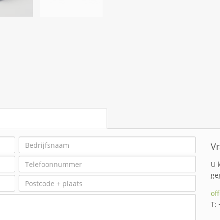
Vr
U 
ge
of
T: