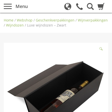
Menu
Home
/
Webshop
/
Geschenkverpakkingen
/
Wijnverpakkingen
/
Wijndozen
/
Luxe wijndozen – Zwart
🔍