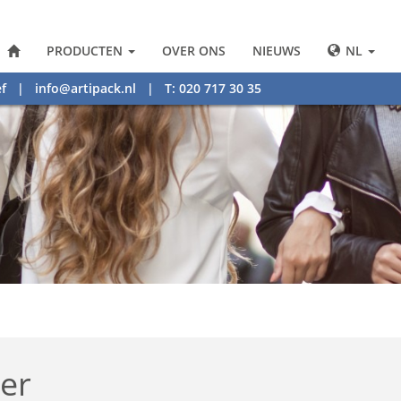
PRODUCTEN
OVER ONS
NIEUWS
NL
f
|
info@artipack.nl
| T: 020 717 30 35
per