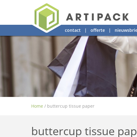
contact
|
offerte
|
nieuwsbrie
Home
/
buttercup tissue paper
buttercup tissue pa