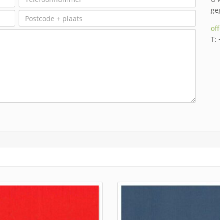
ge
of
T: