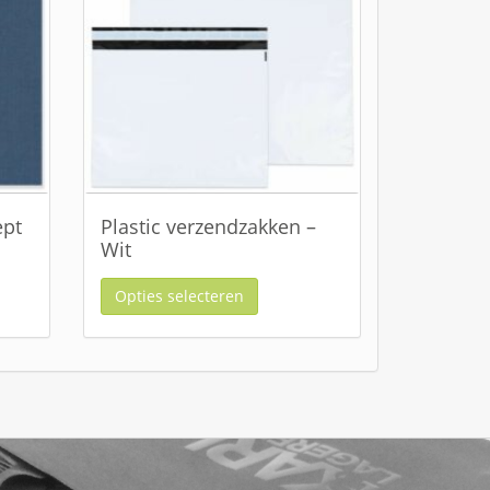
ept
Plastic verzendzakken –
Wit
Opties selecteren