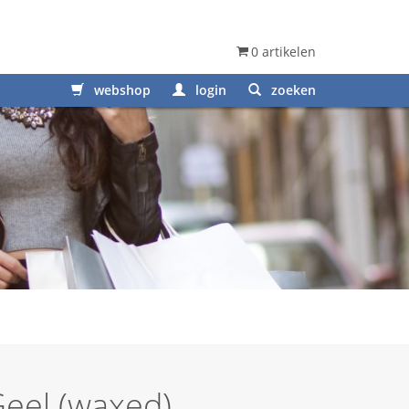
0 artikelen
webshop
login
zoeken
Geel (waxed)