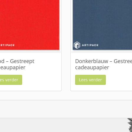
d – Gestreept
Donkerblauw – Gestre
eaupapier
cadeaupapier
es verder
Lees verder