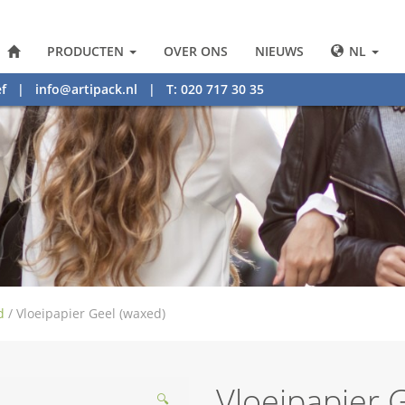
PRODUCTEN
OVER ONS
NIEUWS
NL
f
|
info@artipack.nl
| T: 020 717 30 35
d
/
Vloeipapier Geel (waxed)
Vloeipapier 
🔍