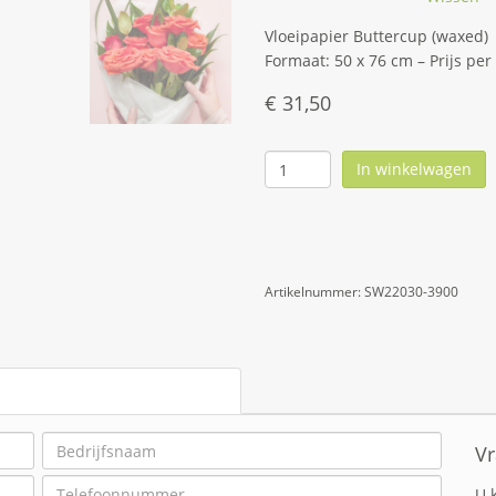
Vloeipapier Buttercup (waxed)
Formaat: 50 x 76 cm – Prijs per 
€
31,50
In winkelwagen
Artikelnummer:
SW22030-3900
Vr
U 