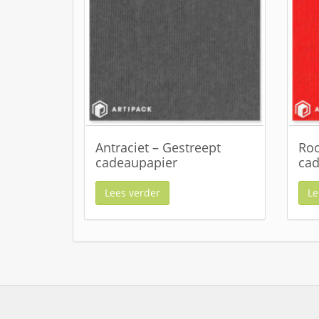
Antraciet – Gestreept
Roo
cadeaupapier
cad
Lees verder
Le