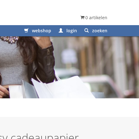
0 artikelen
webshop
login
zoeken
sy cadeaupapier