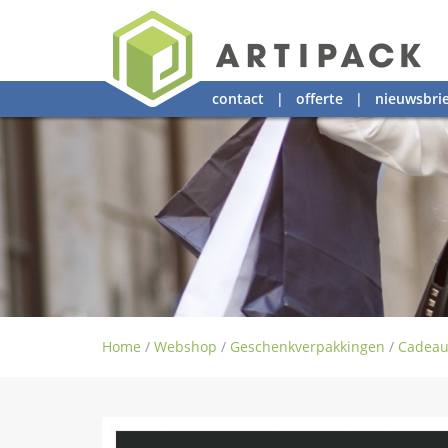
contact
|
offerte
|
nieuwsbrie
Home
/
Webshop
/
Geschenkverpakkingen
/
Cadeau