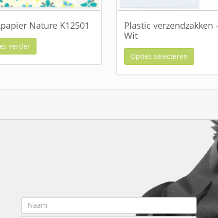
papier Nature K12501
Plastic verzendzakken 
Wit
es verder
Opties selecteren