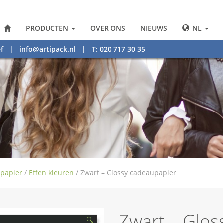
PRODUCTEN
OVER ONS
NIEUWS
NL
f
|
info@artipack.nl
| T: 020 717 30 35
papier
/
Effen kleuren
/
Zwart – Glossy cadeaupapier
Zwart – Glos
🔍