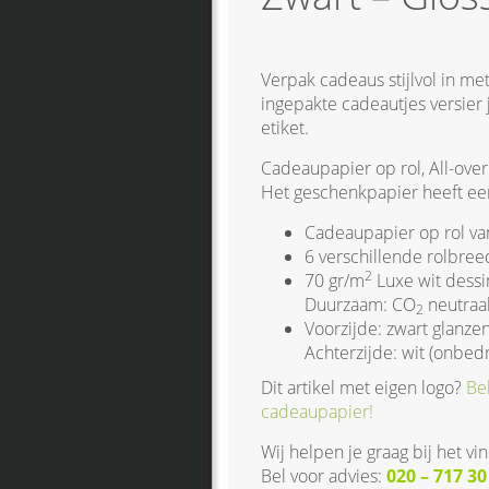
Verpak cadeaus stijlvol in me
ingepakte cadeautjes versier 
etiket.
Cadeaupapier op rol, All-over
Het geschenkpapier heeft een 
Cadeaupapier op rol va
6 verschillende rolbree
2
70 gr/m
Luxe wit dessi
Duurzaam: CO
neutraal
2
Voorzijde: zwart glanzen
Achterzijde: wit (onbedr
Dit artikel met eigen logo?
Be
cadeaupapier!
Wij helpen je graag bij het v
Bel voor advies:
020 – 717 3