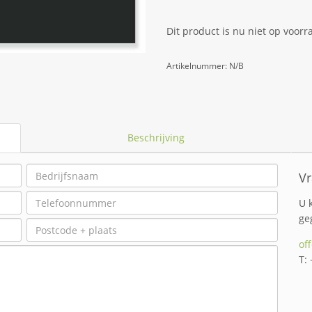
Dit product is nu niet op voorr
Artikelnummer:
N/B
Beschrijving
Vr
U 
ge
of
T: