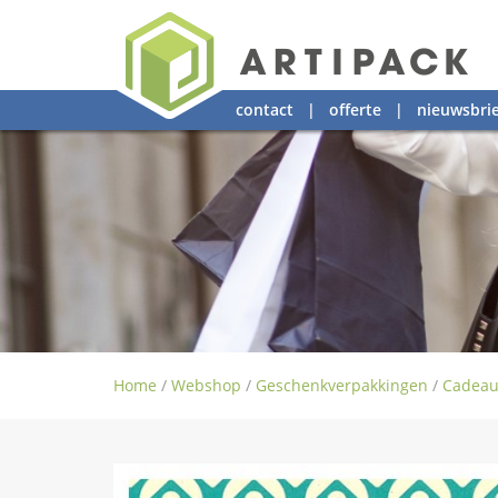
contact
|
offerte
|
nieuwsbrie
Home
/
Webshop
/
Geschenkverpakkingen
/
Cadeau