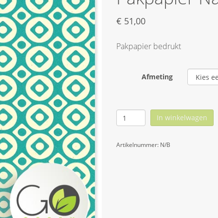
€
51,00
Pakpapier bedrukt
Afmeting
In winkelwagen
Artikelnummer:
N/B