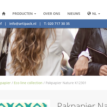
PRODUCTEN
OVER ONS
NIEUWS
NL
f
|
info@artipack.nl
| T: 020 717 30 35
papier
/
Eco line collection
/
Pakpapier Nature K12301
Pakpapier N
🔍