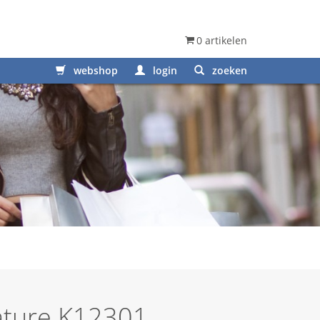
0 artikelen
webshop
login
zoeken
ature K12301