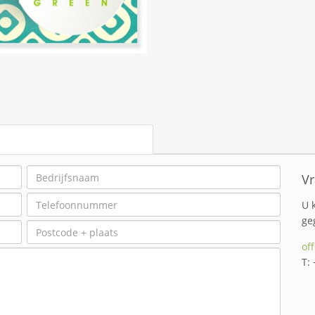
Vr
U 
ge
of
T: