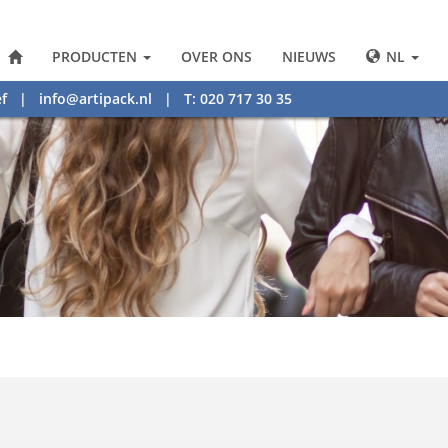
PRODUCTEN
OVER ONS
NIEUWS
NL
f
|
info@artipack.nl
| T: 020 717 30 35