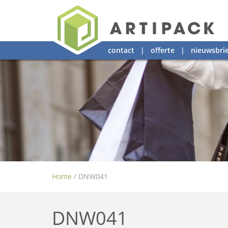
contact
|
offerte
|
nieuwsbrie
Home
/
DNW041
DNW041