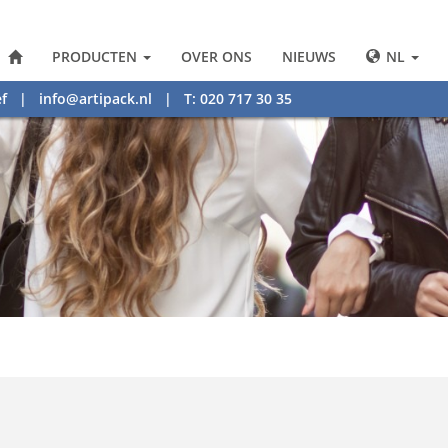
PRODUCTEN
OVER ONS
NIEUWS
NL
f
|
info@artipack.nl
| T: 020 717 30 35