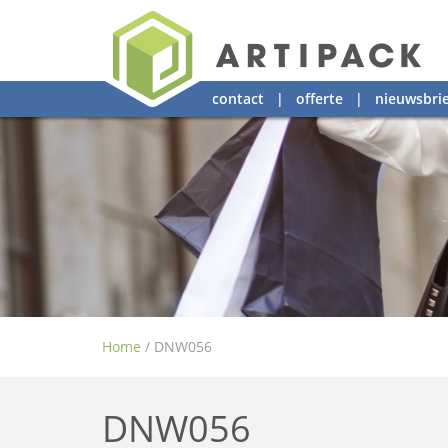
contact
|
offerte
|
nieuwsbrie
Home
/
DNW056
DNW056