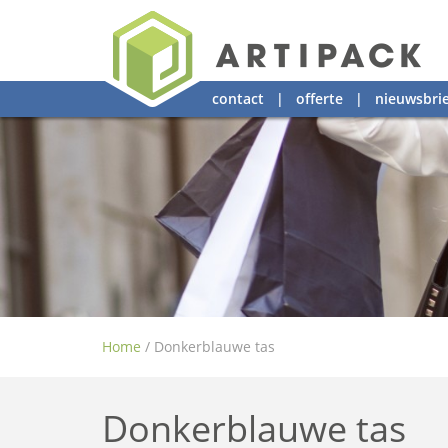
contact
|
offerte
|
nieuwsbrie
Home
/
Donkerblauwe tas
Donkerblauwe tas