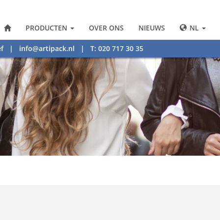
PRODUCTEN
OVER ONS
NIEUWS
NL
f
|
info@artipack.nl
| T: 020 717 30 35