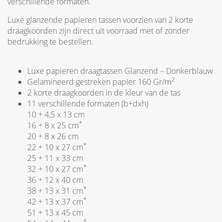
verschillende formaten.
Luxe glanzende papieren tassen voorzien van 2 korte
draagkoorden zijn direct uit voorraad met of zonder
bedrukking te bestellen.
Luxe papieren draagtassen Glanzend – Donkerblauw
2
Gelamineerd gestreken papier 160 Gr/m
2 korte draagkoorden in de kleur van de tas
11 verschillende formaten (b+dxh)
10 + 4,5 x 13 cm
*
16 + 8 x 25 cm
20 + 8 x 26 cm
*
22 + 10 x 27 cm
25 + 11 x 33 cm
*
32 + 10 x 27 cm
36 + 12 x 40 cm
*
38 + 13 x 31 cm
*
42 + 13 x 37 cm
51 + 13 x 45 cm
*