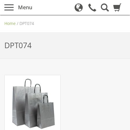
Menu
Home
/
DPT074
DPT074