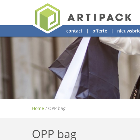
contact
|
offerte
|
nieuwsbrie
Home
/
OPP bag
OPP bag