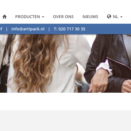
PRODUCTEN
OVER ONS
NIEUWS
NL
f
|
info@artipack.nl
| T: 020 717 30 35