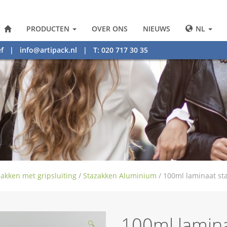
PRODUCTEN
OVER ONS
NIEUWS
NL
f
|
info@artipack.nl
| T: 020 717 30 35
zakken met gripsluiting
/
Stazakken Aluminium
/
100ml laminaat st
100ml lamina
🔍