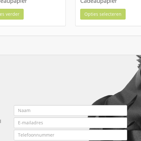
eaupapier
Cadeaupapier
es verder
Opties selecteren
l