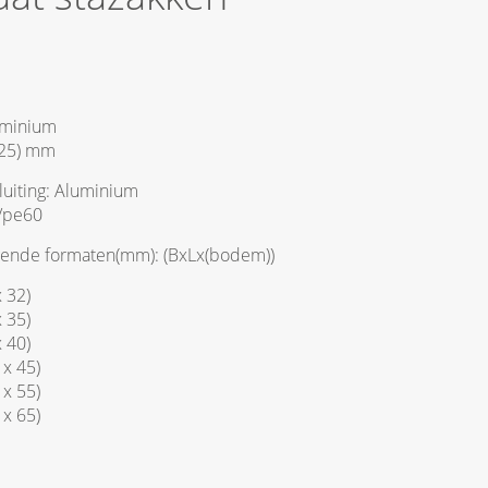
uminium
x 25) mm
luiting: Aluminium
7/pe60
lgende formaten(mm): (BxLx(bodem))
x 32)
x 35)
x 40)
 x 45)
 x 55)
 x 65)