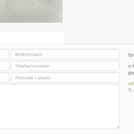
Vr
U 
ge
of
T: