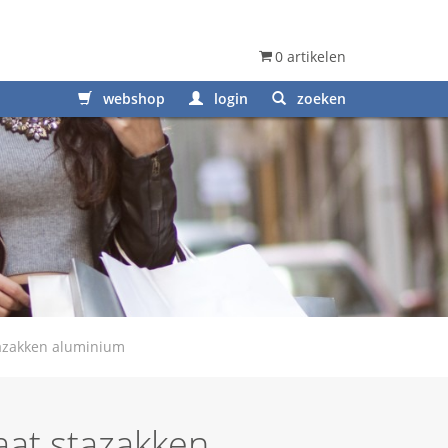
0 artikelen
webshop
login
zoeken
azakken aluminium
at stazakken