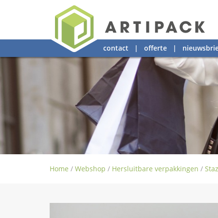
contact
|
offerte
|
nieuwsbrie
Home
/
Webshop
/
Hersluitbare verpakkingen
/
Sta