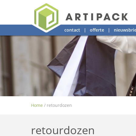
contact
|
offerte
|
nieuwsbrie
Home
/
retourdozen
retourdozen