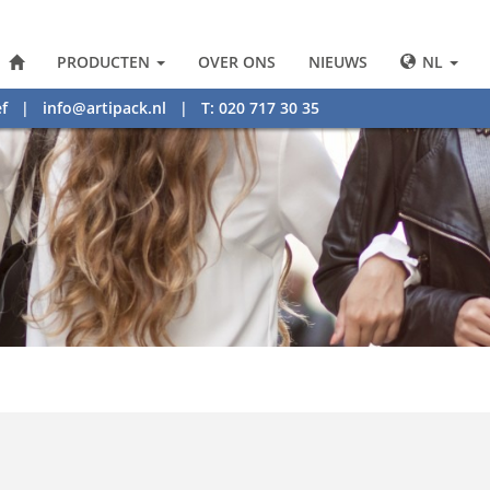
PRODUCTEN
OVER ONS
NIEUWS
NL
f
|
info@artipack.nl
| T: 020 717 30 35