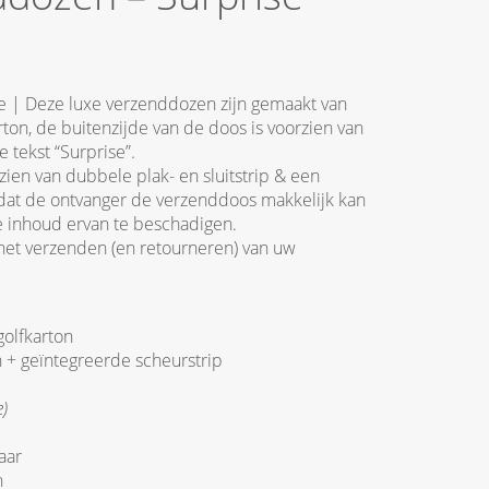
e | Deze luxe verzenddozen zijn gemaakt van
rton, de buitenzijde van de doos is voorzien van
 tekst “Surprise”.
ien van dubbele plak- en sluitstrip & een
dat de ontvanger de verzenddoos makkelijk kan
 inhoud ervan te beschadigen.
het verzenden (en retourneren) van uw
golfkarton
 + geïntegreerde scheurstrip
)
aar
n