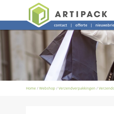
contact
|
offerte
|
nieuwsbrie
Home
/
Webshop
/
Verzendverpakkingen
/
Verzend