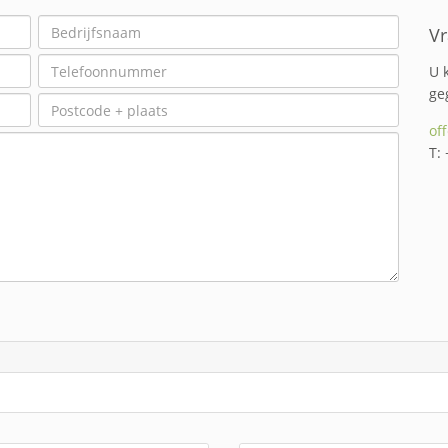
Vr
U 
ge
of
T: