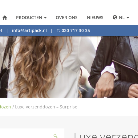
PRODUCTEN
OVER ONS
NIEUWS
NL
f
|
info@artipack.nl
| T: 020 717 30 35
dozen
/
Luxe verzenddozen – Surprise
Luxe verzend
🔍