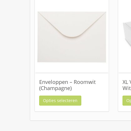
Enveloppen – Roomwit
XL 
(Champagne)
Wit
Opties selecteren
Op