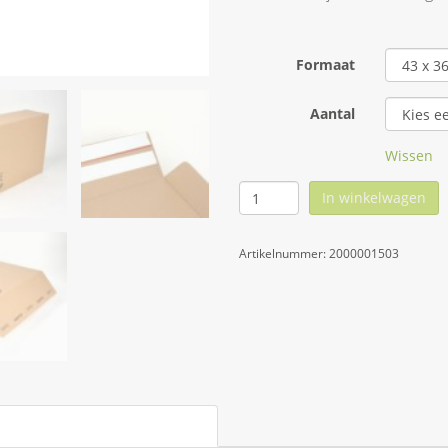
Formaat
Aantal
Wissen
In winkelwagen
Artikelnummer:
2000001503