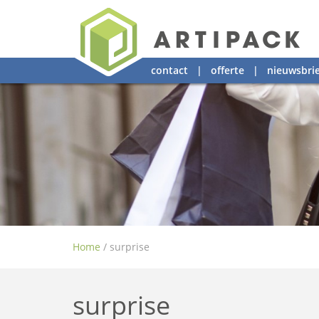
contact
|
offerte
|
nieuwsbrie
Home
/
surprise
surprise