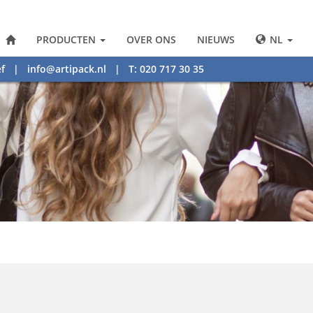
PRODUCTEN
OVER ONS
NIEUWS
NL
f
|
info@artipack.nl
| T: 020 717 30 35