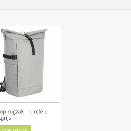
op rugzak – Circle L –
tgrijs
ies selecteren