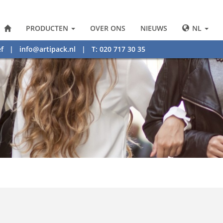
PRODUCTEN
OVER ONS
NIEUWS
NL
f
|
info@artipack.nl
| T: 020 717 30 35