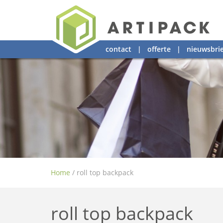
contact
|
offerte
|
nieuwsbrie
Home
/
roll top backpack
roll top backpack