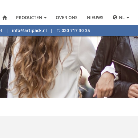
PRODUCTEN
OVER ONS
NIEUWS
NL
f
|
info@artipack.nl
| T: 020 717 30 35