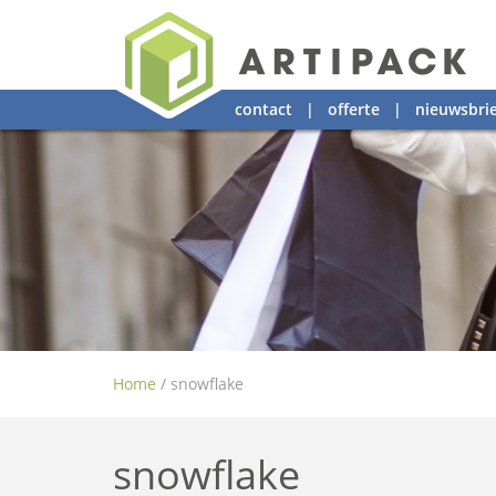
contact
|
offerte
|
nieuwsbrie
Home
/
snowflake
snowflake