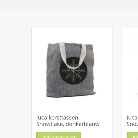
Juca kersttassen –
Juca
Snowflake, donkerblauw
Snow
Opties selecteren
Opt