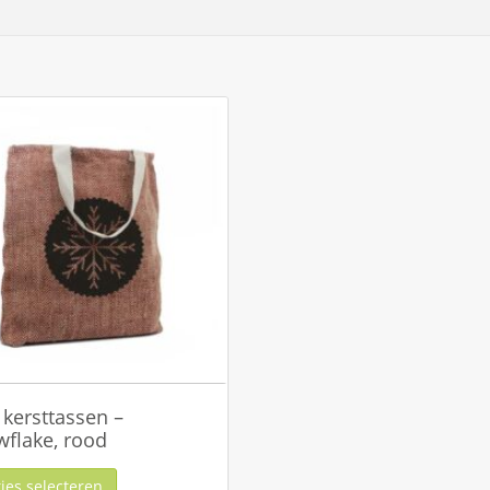
 kersttassen –
flake, rood
ies selecteren