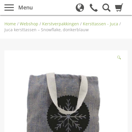
Menu
Home
/
Webshop
/
Kerstverpakkingen
/
Kersttassen - Juca
/
Juca kersttassen – Snowflake, donkerblauw
🔍