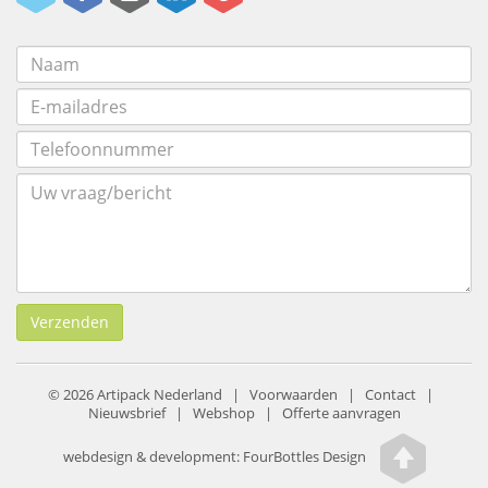
Verzenden
© 2026 Artipack Nederland |
Voorwaarden
|
Contact
|
Nieuwsbrief
|
Webshop
|
Offerte aanvragen
webdesign & development:
FourBottles Design