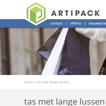
contact
|
offerte
|
nieuwsbrie
Home
/
tas met lange lussen
tas met lange lussen