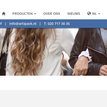
PRODUCTEN
OVER ONS
NIEUWS
NL
f
|
info@artipack.nl
| T: 020 717 30 35