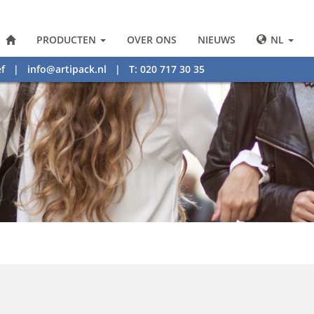
PRODUCTEN
OVER ONS
NIEUWS
NL
f
|
info@artipack.nl
| T: 020 717 30 35