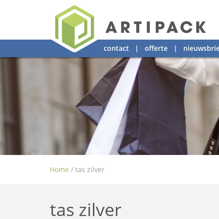
contact
|
offerte
|
nieuwsbrie
Home
/
tas zilver
tas zilver