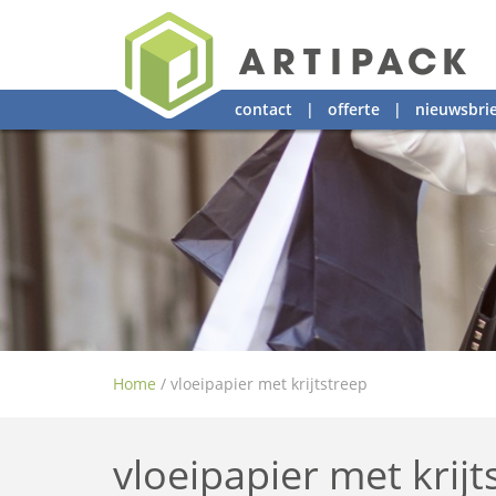
contact
|
offerte
|
nieuwsbrie
Home
/
vloeipapier met krijtstreep
vloeipapier met krijt