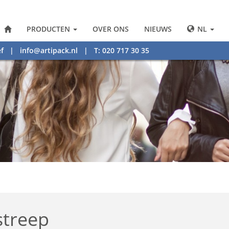
PRODUCTEN
OVER ONS
NIEUWS
NL
f
|
info@artipack.nl
| T: 020 717 30 35
streep