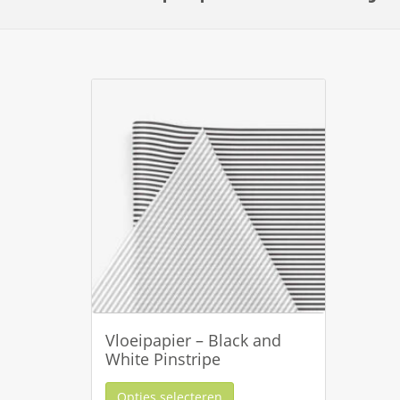
Vloeipapier – Black and
White Pinstripe
Opties selecteren