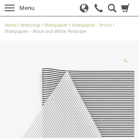
Menu
Home
/
Webshop
/
Vloeipapier
/
Vloeipapier - Prints
/
Vloeipapier – Black and White Pinstripe
🔍