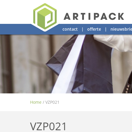
contact
|
offerte
|
nieuwsbrie
Home
/
VZP021
VZP021