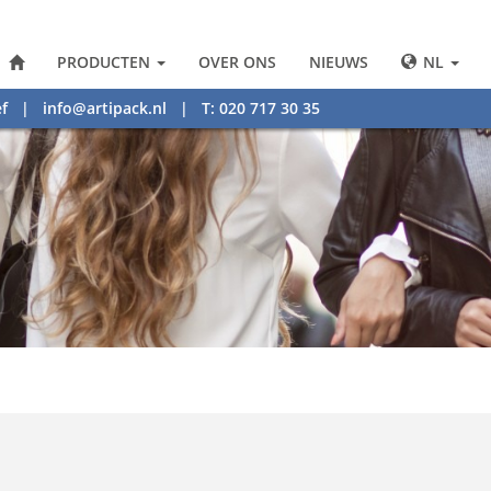
PRODUCTEN
OVER ONS
NIEUWS
NL
f
|
info@artipack.nl
| T: 020 717 30 35