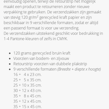
eenvoudig openen, terwijl de retourstrip het mogelijk
maakt een product te retourneren zonder nieuwe
verpakking te gebruiken. De verzendzakken zijn gemaakt
2
van stevig 120 gr/m
gerecycled kraft papier en zijn
beschikbaar in 9 verschillende formaten, zodat er altijd
een passend formaat is voor uw verzending.
De verzendzakken uitstekend geschikt voor bedrukking in
1-4 Pantone-kleuren of zelfs in CMYK.
120 grams gerecycled bruin kraft
Voorzien van bodem- en zijvouw
Retourstrip voorzien van dubbele plakstrip
9 verschillende formaten
(Breedte + diepte x
hoogte)
16 + 4 x 23 cm.
25 + 5 x 35 cm.
25 + 10 x 35 cm.
30 + 12 x 43 cm.
35 + 8 x 45 cm.
35 + 12 x 45 cm.
35 + 15 x 45 cm.