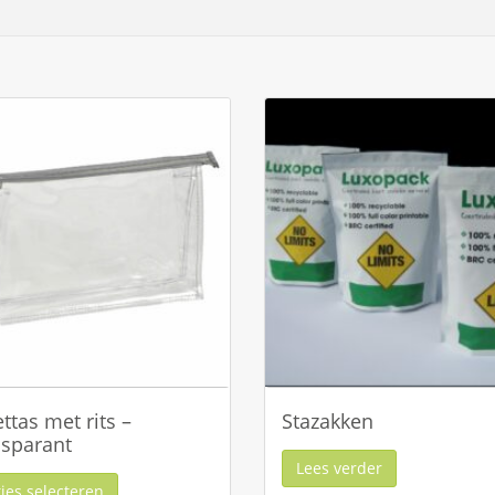
ettas met rits –
Stazakken
sparant
Lees verder
ies selecteren