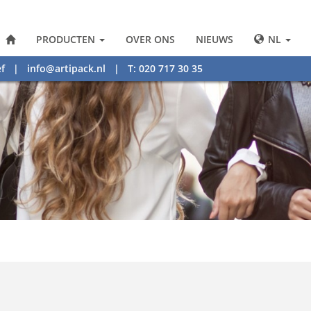
PRODUCTEN
OVER ONS
NIEUWS
NL
f
|
info@artipack.nl
| T: 020 717 30 35