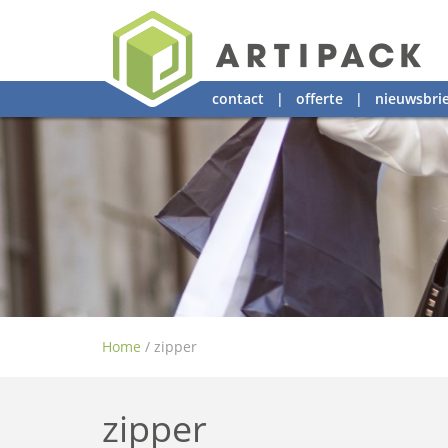
contact
|
offerte
|
nieuwsbrie
Home
/
zipper
zipper