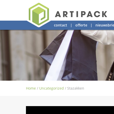
contact
|
offerte
|
nieuwsbrie
Home
/
Uncategorized
/
Stazakken