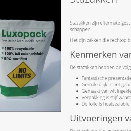
Stazakken zijn uitermate ges
schappen.
Het zijn zakken die rechtop bl
Kenmerken van
De stazakken hebben de vol
Fantastische presentati
Gemakkelijk in het gebr
Gemaakt van wit ingekle
Verpakking is stijf waar
De folie is heatsealable
Uitvoeringen v