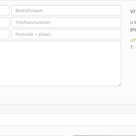
Vr
U 
ge
of
T: