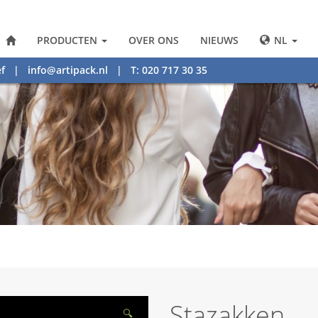
PRODUCTEN
OVER ONS
NIEUWS
NL
f
|
info@artipack.nl
| T: 020 717 30 35
Stazakken
🔍