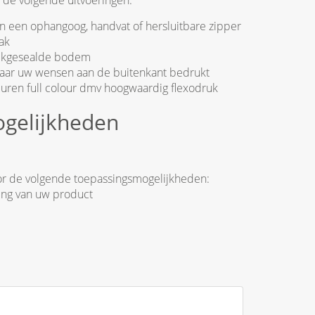
n de volgende uitvoeringen:
n een ophangoog, handvat of hersluitbare zipper
ak
oekgesealde bodem
 naar uw wensen aan de buitenkant bedrukt
euren full colour dmv hoogwaardig flexodruk
ogelijkheden
oor de volgende toepassingsmogelijkheden:
ing van uw product