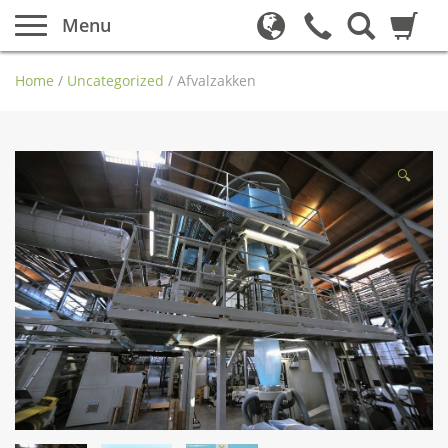
Menu
Home
/
Uncategorized
/
Afvalzakken
🔍