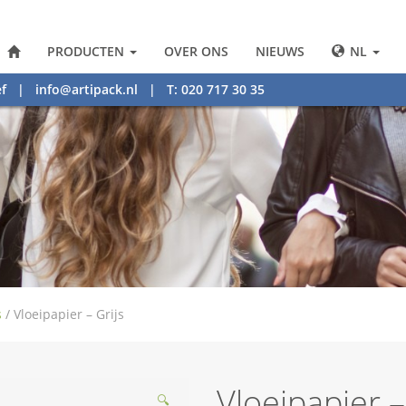
PRODUCTEN
OVER ONS
NIEUWS
NL
f
|
info@artipack.nl
| T: 020 717 30 35
s
/
Vloeipapier – Grijs
Vloeipapier –
🔍