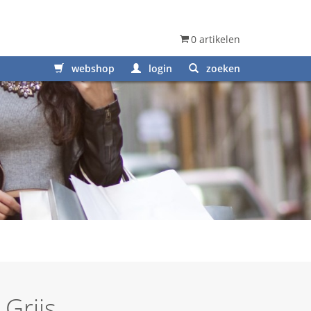
0 artikelen
webshop
login
zoeken
 Grijs