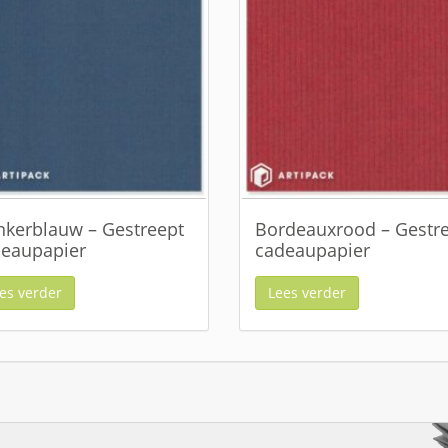
kerblauw – Gestreept
Bordeauxrood – Gestr
eaupapier
cadeaupapier
es verder
Lees verder