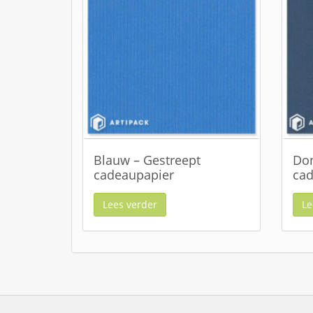
Blauw – Gestreept
Don
cadeaupapier
cad
Lees verder
Le