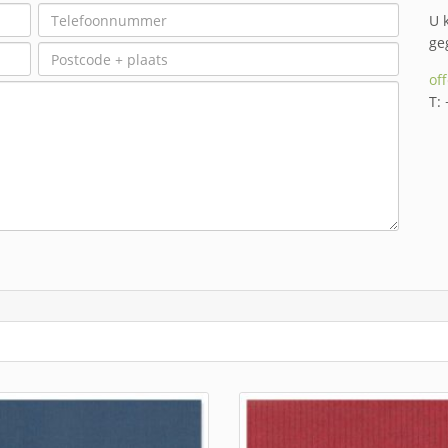
U 
ge
of
T: