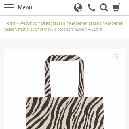
Menu
Home
/
Webshop
/
Draagtassen
/
Katoenen tassen
/
Katoenen
tassen met dierenprints
/
Katoenen tassen – Zebra
🔍