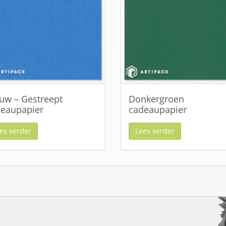
uw – Gestreept
Donkergroen
eaupapier
cadeaupapier
es verder
Lees verder