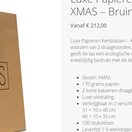
XMAS – Brui
Vanaf
€
212,00
Luxe Papieren Kersttassen – 
voorzien van 2 draagkoorden, 
geeft de tas een ecologische u
enkelzijdig bedrukt met de t
Dessin: XMAS
170 grams papier.
2 korte katoenen draa
Luxe uitstraling
Verkrijgbaar in 2 versc
31 + 10 x 40 cm
40 + 10 x 35 cm
100 stuks/doos
Levertijd 1-5 werkdage