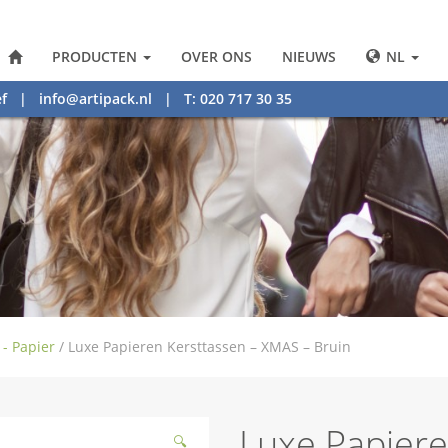
PRODUCTEN
OVER ONS
NIEUWS
NL
f
|
info@artipack.nl
| T: 020 717 30 35
 - Papier
/
Luxe Papieren Kersttassen – XMAS – Bruin
Luxe Papiere
🔍