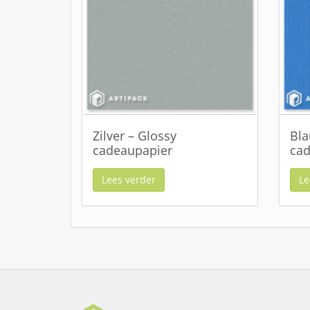
Zilver – Glossy
Bla
cadeaupapier
cad
Lees verder
Le