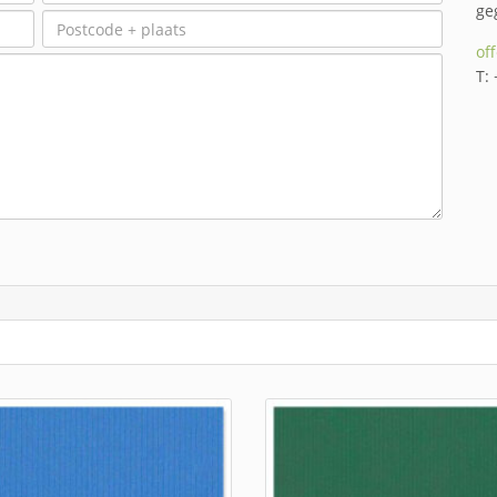
ge
of
T: