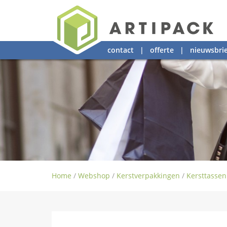
contact
|
offerte
|
nieuwsbrie
Home
/
Webshop
/
Kerstverpakkingen
/
Kersttassen