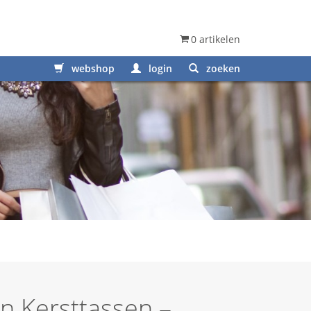
0 artikelen
webshop
login
zoeken
n Kersttassen –