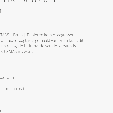
n
XMAS – Bruin | Papieren kerstdraagtassen
de luxe draagtas is gemaakt van bruin kraft, dit
itstraling, de buitenzijde van de kersttas is
ekst XMAS in zwart.
gkoorden
hillende formaten
n