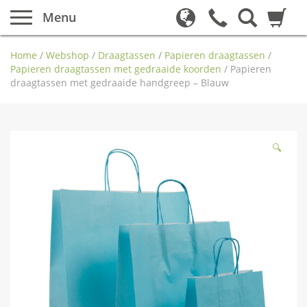
Menu
Home
/
Webshop
/
Draagtassen
/
Papieren draagtassen
/
Papieren draagtassen met gedraaide koorden
/
Papieren
draagtassen met gedraaide handgreep – Blauw
🔍