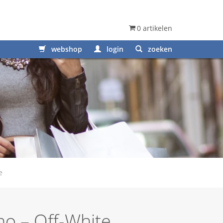
0 artikelen
webshop
login
zoeken
e
o – Off-White