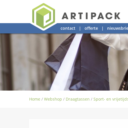
contact
|
offerte
|
nieuwsbrie
Home
/
Webshop
/
Draagtassen
/
Sport- en vrijetij