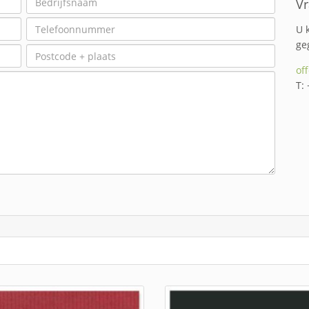
Vr
U 
ge
of
T: