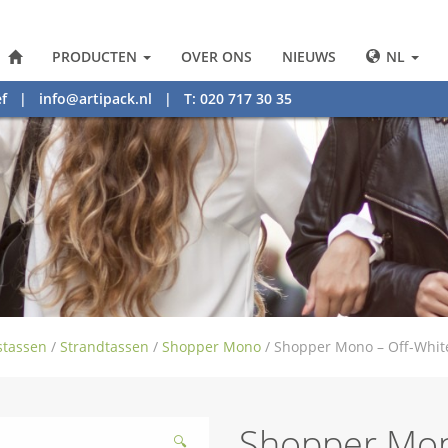
PRODUCTEN
OVER ONS
NIEUWS
NL
f
|
info@artipack.nl
| T: 020 717 30 35
dstassen
/
Strandtassen
/
Shopper Mono
/
Shopper Mono – Off-Whit
Shopper Mon
🔍