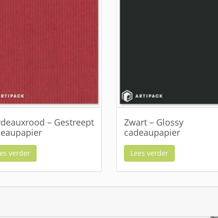
deauxrood – Gestreept
Zwart – Glossy
eaupapier
cadeaupapier
es verder
Lees verder