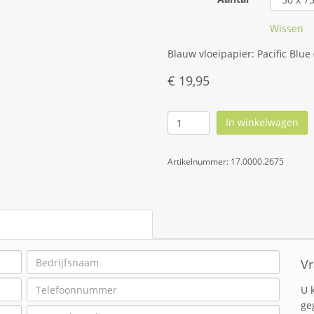
Wissen
Blauw vloeipapier: Pacific Blue 
€
19,95
In winkelwagen
Artikelnummer:
17.0000.2675
Vr
U 
ge