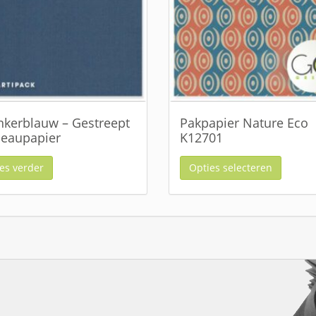
kerblauw – Gestreept
Pakpapier Nature Eco
eaupapier
K12701
es verder
Opties selecteren