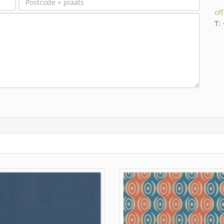
of
T: