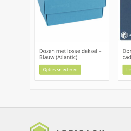
Dozen met losse deksel –
Don
Blauw (Atlantic)
cad
Opties selecteren
Le