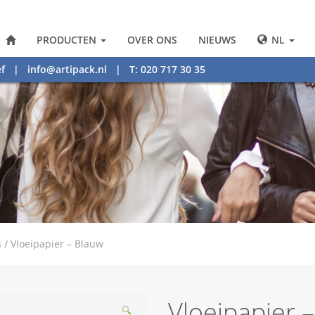
PRODUCTEN
OVER ONS
NIEUWS
NL
f
|
info@artipack.nl
| T: 020 717 30 35
s
/
Vloeipapier – Blauw
Vloeipapier 
🔍