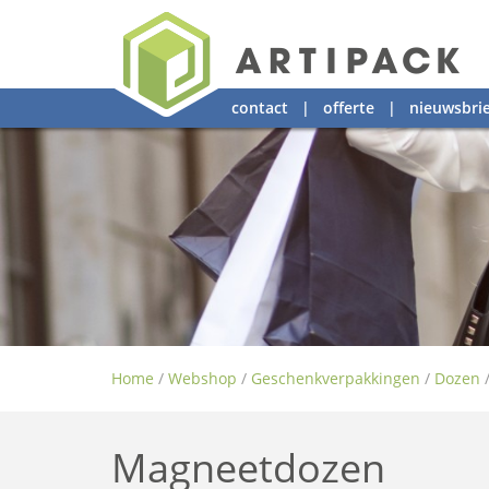
contact
|
offerte
|
nieuwsbrie
Home
/
Webshop
/
Geschenkverpakkingen
/
Dozen
Magneetdozen