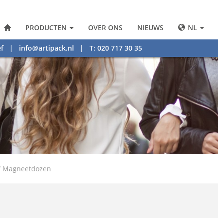
PRODUCTEN
OVER ONS
NIEUWS
NL
f
|
info@artipack.nl
| T: 020 717 30 35
/
Magneetdozen