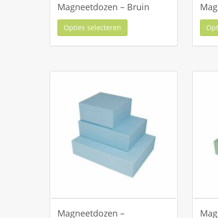
Magneetdozen – Bruin
Magn
Opties selecteren
Opt
Magneetdozen –
Mag