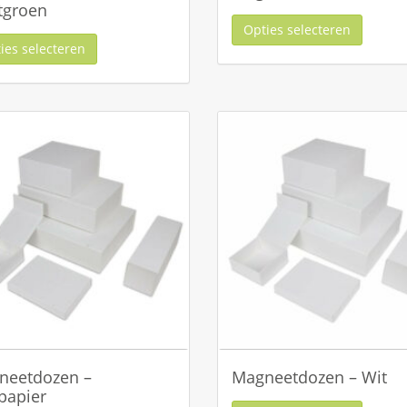
tgroen
Opties selecteren
ies selecteren
neetdozen –
Magneetdozen – Wit
papier