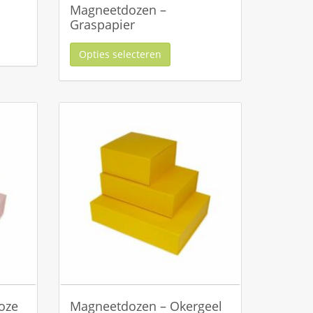
Magneetdozen –
Graspapier
Opties selecteren
oze
Magneetdozen – Okergeel