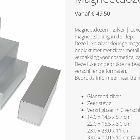
Vanaf
€
49,50
Magneetdozen – Zilver | Lux
magneetsluiting in de klep.
Deze luxe zilverkleurige mag
beplakt met met zilver metall
verpakking voor cosmetica, c
Deze luxe onbedrukte cadeaud
verschillende formaten.
Bedrukt? Informeer naar de 
Glanzend zilver
Zeer stevig
Verkrijgbaar in 6 versch
14,0 x 14,5 x 5,7 cm
22,0 x 16,5 x 3,0 cm
23,0 x 23,0 x 11 cm
33,0 x 10,0 x 10 cm (Wij