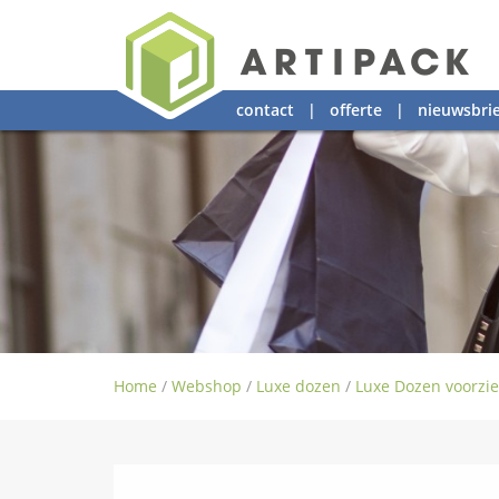
contact
|
offerte
|
nieuwsbrie
Home
/
Webshop
/
Luxe dozen
/
Luxe Dozen voorzie