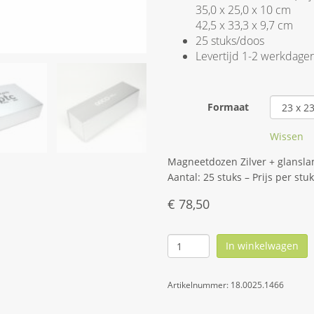
35,0 x 25,0 x 10 cm
42,5 x 33,3 x 9,7 cm
25 stuks/doos
Levertijd 1-2 werkdage
Formaat
Wissen
Magneetdozen Zilver + glanslam
Aantal: 25 stuks – Prijs per stuk
€
78,50
In winkelwagen
Artikelnummer:
18.0025.1466