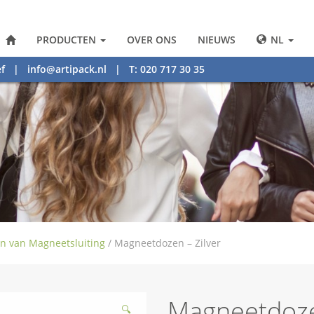
PRODUCTEN
OVER ONS
NIEUWS
NL
f
|
info@artipack.nl
| T: 020 717 30 35
n van Magneetsluiting
/
Magneetdozen – Zilver
Magneetdoze
🔍