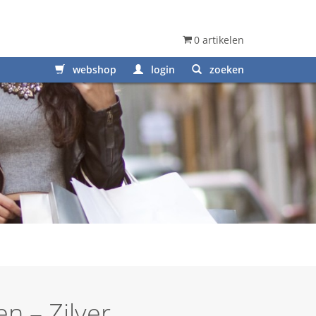
0 artikelen
webshop
login
zoeken
n – Zilver