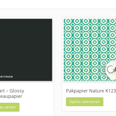
rt – Glossy
Pakpapier Nature K12
eaupapier
Opties selecteren
es verder