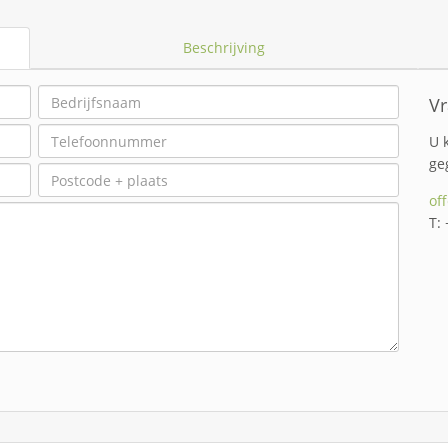
Beschrijving
Vr
U 
ge
of
T: